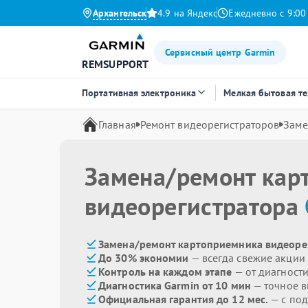
Архангельск
4.9 на Яндекс
Ежедневно с 9:00
Сервисный центр Garmin
REMSUPPORT
Портативная электроника
Мелкая бытовая т
Главная
Ремонт видеорегистраторов
Заме
Замена/ремонт кар
видеорегистратора
Замена/ремонт картоприемника видеорег
До 30% экономии
— всегда свежие акции
Контроль на каждом этапе
— от диагност
Диагностика Garmin от 10 мин
— точное 
Официальная гарантия до 12 мес.
— с под