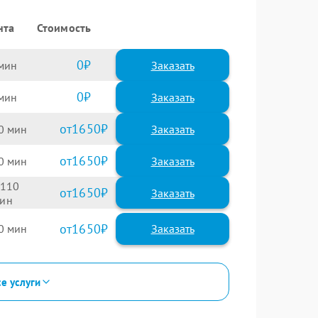
нта
Стоимость
0
Заказать
0
Заказать
1650
0
1650
0
110
1650
1650
0
се услуги