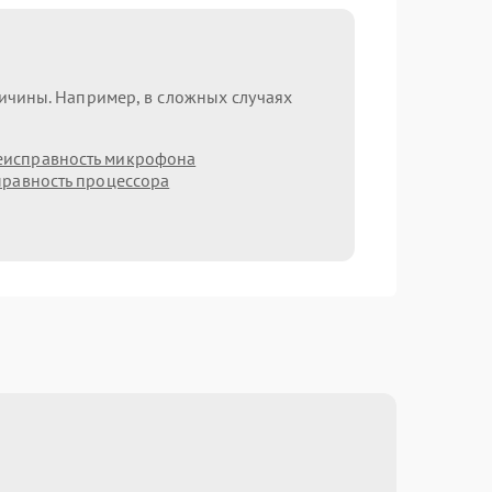
ричины. Например, в сложных случаях
еисправность микрофона
равность процессора