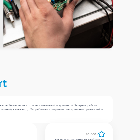
rt
свыше 14 мастеров с профессиональной подготовкой. За время работы
ащений, включая , , . Мы работаем с широким спектром неисправностей и
50 000+
довольных клиентов по всей России