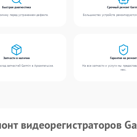
Быстрая диагностика
Срочный ремонт Garm
ичину перед устранением дефекта.
Большинство устройств ремонтируются 
Запчасти в наличии
Гарантия на ремонт
клад запчастей Garmin в Архангельске.
На все запчасти и услуги мы предостав
мес.
монт видеорегистраторов G