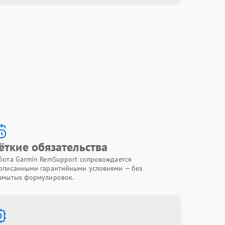
ёткие обязательства
бота Garmin RemSupport сопровождается
описанными гарантийными условиями — без
змытых формулировок.