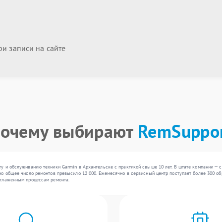
и записи на сайте
очему выбирают
RemSuppo
у и обслуживанию техники Garmin в Архангельске с практикой свыше 10 лет. В штате компании — 
о общее число ремонтов превысило 12 000. Ежемесячно в сервисный центр поступает более 300 обр
отлаженным процессам ремонта.