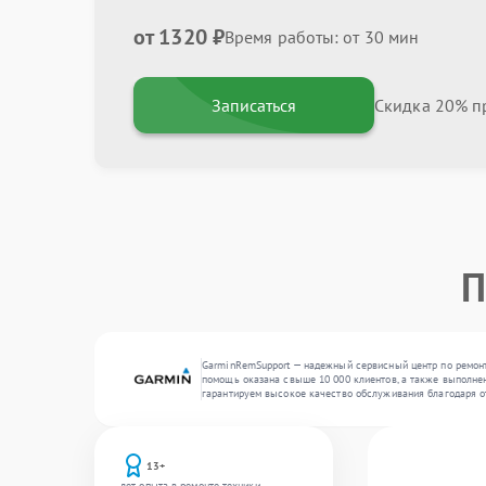
от 1320 ₽
Время работы: от 30 мин
Записаться
Скидка 20% пр
П
GarminRemSupport — надежный сервисный центр по ремонт
помощь оказана свыше 10 000 клиентов, а также выполнен
гарантируем высокое качество обслуживания благодаря 
13+
лет опыта в ремонте техники