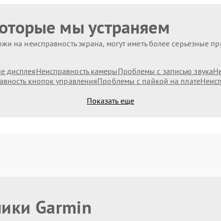
которые мы устраняем
жи на неисправность экрана, могут иметь более серьезные п
е дисплея
Неисправность камеры
Проблемы с записью звука
Н
авность кнопок управления
Проблемы с пайкой на плате
Неисп
Показать еще
ники Garmin