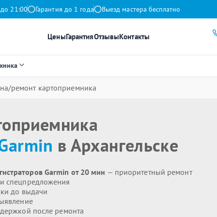
 до 21:00
Гарантия до 1 года
Выезд мастера бесплатно
Цены
Гарантия
Отзывы
Контакты
ехника
на/ремонт картоприемника
топриемника
Garmin
в Архангельске
истраторов Garmin от 20 мин
— приоритетный ремонт
 и спецпредложения
ики до выдачи
выявление
держкой после ремонта