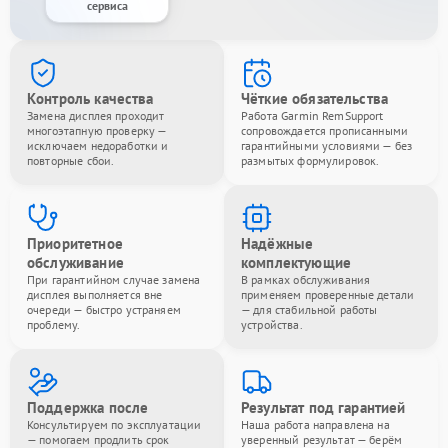
сервиса
Контроль качества
Чёткие обязательства
Замена дисплея проходит
Работа Garmin RemSupport
многоэтапную проверку —
сопровождается прописанными
исключаем недоработки и
гарантийными условиями — без
повторные сбои.
размытых формулировок.
Приоритетное
Надёжные
обслуживание
комплектующие
При гарантийном случае замена
В рамках обслуживания
дисплея выполняется вне
применяем проверенные детали
очереди — быстро устраняем
— для стабильной работы
проблему.
устройства.
Поддержка после
Результат под гарантией
Консультируем по эксплуатации
Наша работа направлена на
— помогаем продлить срок
уверенный результат — берём