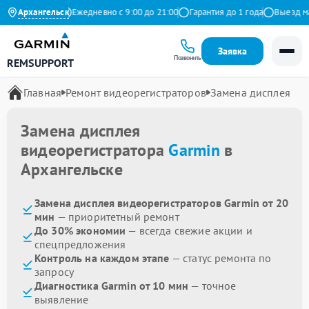
.9 на Яндекс
Архангельск
Ежедневно с 9:00 до 21:00
Гарантия до 1 года
Выезд маст
Заявка
Позвонить
REMSUPPORT
Главная
Ремонт видеорегистраторов
Замена дисплея
Замена дисплея
видеорегистратора
Garmin
в
Архангельске
Замена дисплея видеорегистраторов Garmin от 20
мин
— приоритетный ремонт
До 30% экономии
— всегда свежие акции и
спецпредложения
Контроль на каждом этапе
— статус ремонта по
запросу
Диагностика Garmin от 10 мин
— точное
выявление