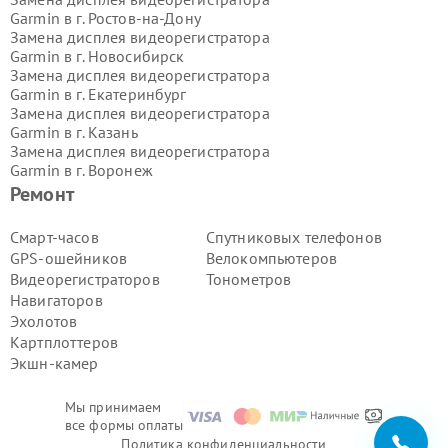
Garmin в г.
Ростов-на-Дону
Замена дисплея видеорегистратора
Garmin в г.
Новосибирск
Замена дисплея видеорегистратора
Garmin в г.
Екатеринбург
Замена дисплея видеорегистратора
Garmin в г.
Казань
Замена дисплея видеорегистратора
Garmin в г.
Воронеж
Замена дисплея видеорегистратора
Ремонт
Garmin в г.
Волгоград
Замена дисплея видеорегистратора
Смарт-часов
Спутниковых телефонов
Garmin в г.
Самара
GPS-ошейников
Велокомпьютеров
Замена дисплея видеорегистратора
Видеорегистраторов
Тонометров
Garmin в г.
Пермь
Навигаторов
Замена дисплея видеорегистратора
Эхолотов
Garmin в г.
Красноярск
Замена дисплея видеорегистратора
Картплоттеров
Garmin в г.
Ижевск
Экшн-камер
Замена дисплея видеорегистратора
Garmin в г.
Челябинск
Мы принимаем
Замена дисплея видеорегистратора
все формы оплаты
Garmin в г.
Тюмень
Политика конфиденциальности