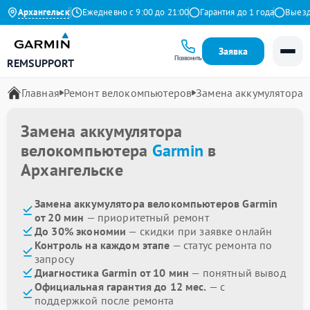
4.9 на Яндекс
Архангельск
Ежедневно с 9:00 до 21:00
Гарантия до 1 года
Выезд м
Заявка
Позвонить
REMSUPPORT
Главная
Ремонт велокомпьютеров
Замена аккумулятора
Замена аккумулятора
велокомпьютера
Garmin
в
Архангельске
Замена аккумулятора велокомпьютеров Garmin
от 20 мин
— приоритетный ремонт
До 30% экономии
— скидки при заявке онлайн
Контроль на каждом этапе
— статус ремонта по
запросу
Диагностика Garmin от 10 мин
— понятный вывод
Официальная гарантия до 12 мес.
— с
поддержкой после ремонта