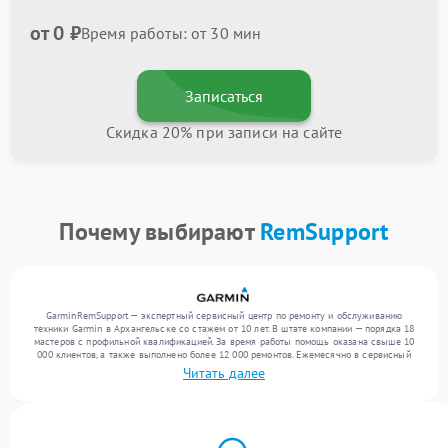
от 0 ₽
Время работы: от 30 мин
Записаться
Скидка 20% при записи на сайте
Почему выбирают
RemSupport
GarminRemSupport — экспертный сервисный центр по ремонту и обслуживанию
техники Garmin в Архангельске со стажем от 10 лет. В штате компании — порядка 18
мастеров с профильной квалификацией. За время работы помощь оказана свыше 10
000 клиентов, а также выполнено более 12 000 ремонтов. Ежемесячно в сервисный
центр поступает свыше 300 единиц техники, включая , , . Мы выполняем ремонт
Читать далее
различного уровня сложности и предлагаем стабильный уровень сервиса благодаря
использованию современного оборудования.