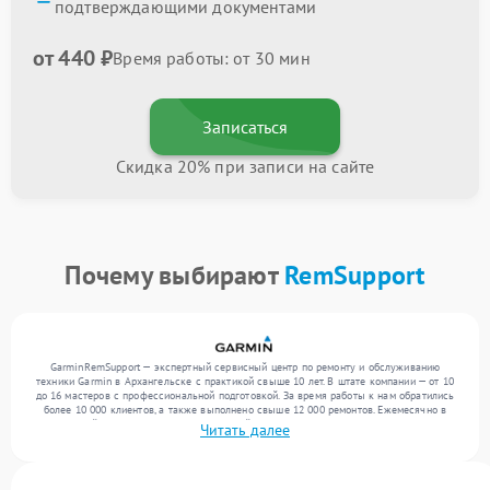
подтверждающими документами
от 440 ₽
Время работы: от 30 мин
Записаться
Скидка 20% при записи на сайте
Почему выбирают
RemSupport
GarminRemSupport — экспертный сервисный центр по ремонту и обслуживанию
техники Garmin в Архангельске с практикой свыше 10 лет. В штате компании — от 10
до 16 мастеров с профессиональной подготовкой. За время работы к нам обратились
более 10 000 клиентов, а также выполнено свыше 12 000 ремонтов. Ежемесячно в
сервисный центр поступает от 300 устройств, включая , , . Мы устраняем поломки
Читать далее
любой сложности и поддерживаем высокий стандарт качества благодаря
отлаженным процессам ремонта.