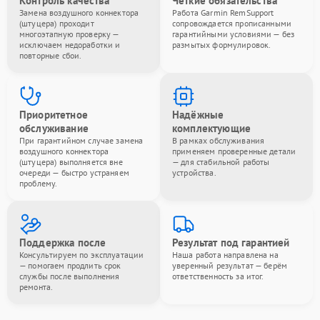
Контроль качества
Чёткие обязательства
Замена воздушного коннектора
Работа Garmin RemSupport
(штуцера) проходит
сопровождается прописанными
многоэтапную проверку —
гарантийными условиями — без
исключаем недоработки и
размытых формулировок.
повторные сбои.
Приоритетное
Надёжные
обслуживание
комплектующие
При гарантийном случае замена
В рамках обслуживания
воздушного коннектора
применяем проверенные детали
(штуцера) выполняется вне
— для стабильной работы
очереди — быстро устраняем
устройства.
проблему.
Поддержка после
Результат под гарантией
Консультируем по эксплуатации
Наша работа направлена на
— помогаем продлить срок
уверенный результат — берём
службы после выполнения
ответственность за итог.
ремонта.