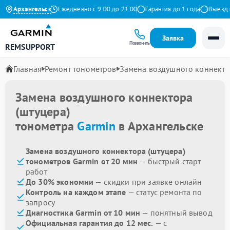
4.9 на Яндекс
Архангельск
Ежедневно с 9:00 до 21:00
Гарантия до 1 года
Выезд ма
Заявка
Позвонить
REMSUPPORT
Главная
Ремонт тонометров
Замена воздушного коннекто
Замена воздушного коннектора
(штуцера)
тонометра
Garmin
в Архангельске
Замена воздушного коннектора (штуцера)
тонометров Garmin от 20 мин
— быстрый старт
работ
До 30% экономии
— скидки при заявке онлайн
Контроль на каждом этапе
— статус ремонта по
запросу
Диагностика Garmin от 10 мин
— понятный вывод
Официальная гарантия до 12 мес.
— с