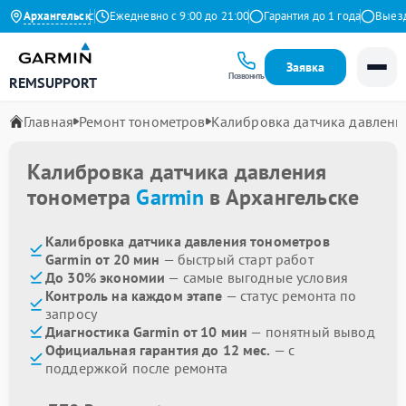
4.9 на Яндекс
Архангельск
Ежедневно с 9:00 до 21:00
Гарантия до 1 года
Выезд м
Заявка
Позвонить
REMSUPPORT
Главная
Ремонт тонометров
Калибровка датчика давлени
Калибровка датчика давления
тонометра
Garmin
в Архангельске
Калибровка датчика давления тонометров
Garmin от 20 мин
— быстрый старт работ
До 30% экономии
— самые выгодные условия
Контроль на каждом этапе
— статус ремонта по
запросу
Диагностика Garmin от 10 мин
— понятный вывод
Официальная гарантия до 12 мес.
— с
поддержкой после ремонта