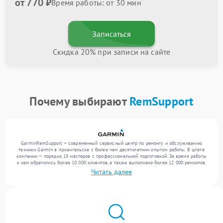
от 770 ₽
Время работы: от 30 мин
Записаться
Скидка 20% при записи на сайте
Почему выбирают
RemSupport
GarminRemSupport — современный сервисный центр по ремонту и обслуживанию
техники Garmin в Архангельске с более чем десятилетним опытом работы. В штате
компании — порядка 18 мастеров с профессиональной подготовкой. За время работы
к нам обратились более 10 000 клиентов, а также выполнено более 12 000 ремонтов.
Ежемесячно в сервисный центр поступает более 300 устройств, включая , , . Мы
Читать далее
работаем с широким спектром неисправностей и обеспечиваем надежный результат
благодаря квалификации мастеров.