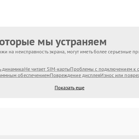
которые мы устраняем
жи на неисправность экрана, могут иметь более серьезные п
ь динамика
Не читает SIM-карты
Проблемы с подключением к с
аммным обеспечением
Повреждение дисплея
Износ или повре
Показать еще