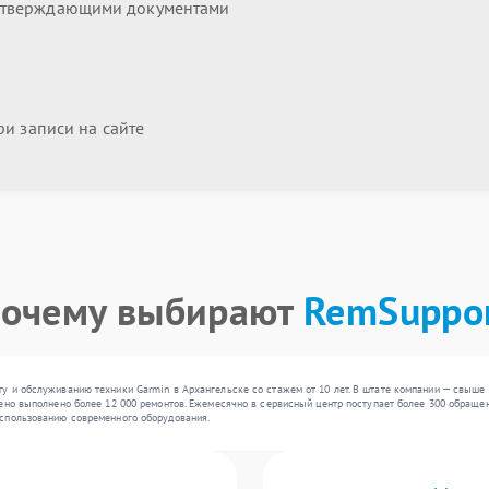
дтверждающими документами
и записи на сайте
очему выбирают
RemSuppo
у и обслуживанию техники Garmin в Архангельске со стажем от 10 лет. В штате компании — свыше 
ено выполнено более 12 000 ремонтов. Ежемесячно в сервисный центр поступает более 300 обращени
спользованию современного оборудования.