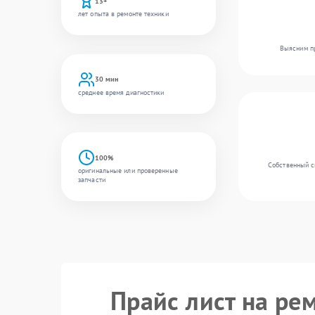
13+
лет опыта в ремонте техники
Выясним пр
30 мин
среднее время диагностики
100%
Собственный с
оригинальные или проверенные
запчасти
Прайс лист на ре