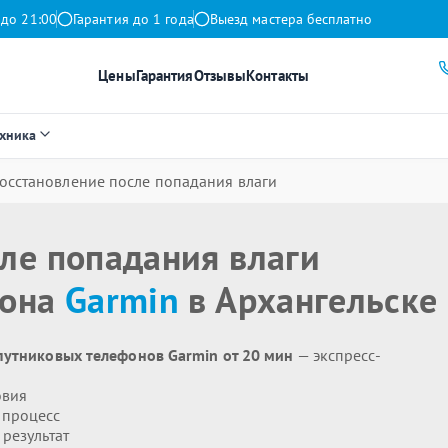
 до 21:00
Гарантия до 1 года
Выезд мастера бесплатно
Цены
Гарантия
Отзывы
Контакты
ехника
осстановление после попадания влаги
ле попадания влаги
фона
Garmin
в Архангельске
путниковых телефонов Garmin от 20 мин
— экспресс-
овия
 процесс
результат