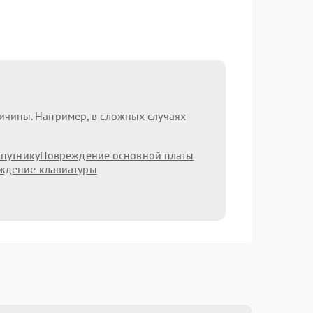
ричины. Например, в сложных случаях
путнику
Повреждение основной платы
ждение клавиатуры