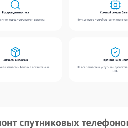
Быстрая диагностика
Срочный ремонт Garm
ичину перед устранением дефекта.
Большинство устройств ремонтируются 
Запчасти в наличии
Гарантия на ремонт
клад запчастей Garmin в Архангельске.
На все запчасти и услуги мы предостав
мес.
монт спутниковых телефоно