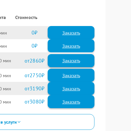
нта
Стоимость
0
Заказать
0
Заказать
2860
0
2750
0
3190
0
3080
0
се услуги