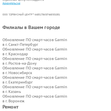
Архангельске
ООО "СЕРВИСНЫЙ ЦЕНТР"* 6685170650*668501001
Филиалы в Вашем городе
Обновление ПО смарт-часов Garmin
в г.
Санкт-Петербург
Обновление ПО смарт-часов Garmin
в г.
Краснодар
Обновление ПО смарт-часов Garmin
в г.
Ростов-на-Дону
Обновление ПО смарт-часов Garmin
в г.
Новосибирск
Обновление ПО смарт-часов Garmin
в г.
Екатеринбург
Обновление ПО смарт-часов Garmin
в г.
Казань
Обновление ПО смарт-часов Garmin
в г.
Воронеж
Обновление ПО смарт-часов Garmin
Ремонт
в г.
Волгоград