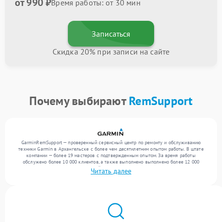
от 990 ₽
Время работы: от 30 мин
Записаться
Скидка 20% при записи на сайте
Почему выбирают
RemSupport
GarminRemSupport — проверенный сервисный центр по ремонту и обслуживанию
техники Garmin в Архангельске с более чем десятилетним опытом работы. В штате
компании — более 19 мастеров с подтвержденным опытом. За время работы
обслужено более 10 000 клиентов, а также выполнено выполнено более 12 000
ремонтов. Ежемесячно в сервисный центр поступает свыше 300 единиц техники,
Читать далее
включая , , . Мы работаем с широким спектром неисправностей и предлагаем
стабильный уровень сервиса благодаря опыту команды.