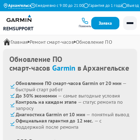
4.9 на Яндекс
Архангельск
Ежедневно с 9:00 до 21:00
Гарантия до 1 года
Выезд мас
Заявка
Позвонить
REMSUPPORT
Главная
Ремонт смарт-часов
Обновление ПО
Обновление ПО
смарт-часов
Garmin
в Архангельске
Обновление ПО смарт-часов Garmin от 20 мин
—
быстрый старт работ
До 30% экономии
— самые выгодные условия
Контроль на каждом этапе
— статус ремонта по
запросу
Диагностика Garmin от 10 мин
— понятный вывод
Официальная гарантия до 12 мес.
— с
поддержкой после ремонта