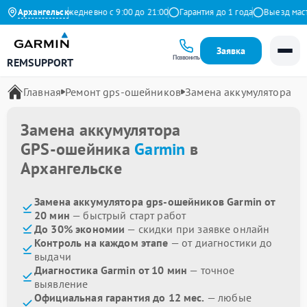
 на Яндекс
Архангельск
Ежедневно с 9:00 до 21:00
Гарантия до 1 года
Выезд мастер
Заявка
Позвонить
REMSUPPORT
Главная
Ремонт gps-ошейников
Замена аккумулятора
Замена аккумулятора
GPS-ошейника
Garmin
в
Архангельске
Замена аккумулятора gps-ошейников Garmin от
20 мин
— быстрый старт работ
До 30% экономии
— скидки при заявке онлайн
Контроль на каждом этапе
— от диагностики до
выдачи
Диагностика Garmin от 10 мин
— точное
выявление
Официальная гарантия до 12 мес.
— любые