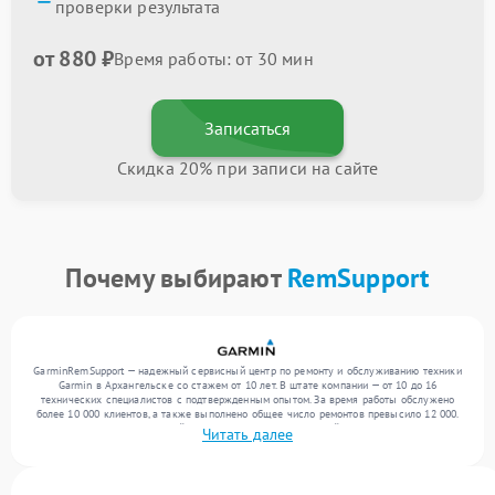
проверки результата
от 880 ₽
Время работы: от 30 мин
Записаться
Скидка 20% при записи на сайте
Почему выбирают
RemSupport
GarminRemSupport — надежный сервисный центр по ремонту и обслуживанию техники
Garmin в Архангельске со стажем от 10 лет. В штате компании — от 10 до 16
технических специалистов с подтвержденным опытом. За время работы обслужено
более 10 000 клиентов, а также выполнено общее число ремонтов превысило 12 000.
Ежемесячно в сервисный центр поступает от 300 устройств, включая , , . Мы
Читать далее
выполняем ремонт различного уровня сложности и гарантируем высокое качество
обслуживания благодаря отлаженным процессам ремонта.