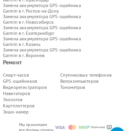
Замена аккумулятора GPS-ошейника
Garmin в г.
Ростов-на-Дону
Замена аккумулятора GPS-ошейника
Garmin в г.
Новосибирск
Замена аккумулятора GPS-ошейника
Garmin в г.
Екатеринбург
Замена аккумулятора GPS-ошейника
Garmin в г.
Казань
Замена аккумулятора GPS-ошейника
Garmin в г.
Воронеж
Замена аккумулятора GPS-ошейника
Ремонт
Garmin в г.
Волгоград
Замена аккумулятора GPS-ошейника
Смарт-часов
Спутниковых телефонов
Garmin в г.
Самара
GPS-ошейников
Велокомпьютеров
Замена аккумулятора GPS-ошейника
Видеорегистраторов
Тонометров
Garmin в г.
Пермь
Навигаторов
Замена аккумулятора GPS-ошейника
Эхолотов
Garmin в г.
Красноярск
Замена аккумулятора GPS-ошейника
Картплоттеров
Garmin в г.
Ижевск
Экшн-камер
Замена аккумулятора GPS-ошейника
Garmin в г.
Челябинск
Мы принимаем
Замена аккумулятора GPS-ошейника
все формы оплаты