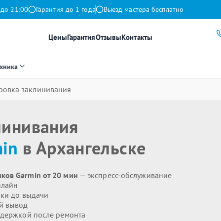
 до 21:00
Гарантия до 1 года
Выезд мастера бесплатно
Цены
Гарантия
Отзывы
Контакты
ехника
ровка заклинивания
линивания
in
в Архангельске
ков Garmin от 20 мин
— экспресс-обслуживание
нлайн
ики до выдачи
й вывод
держкой после ремонта