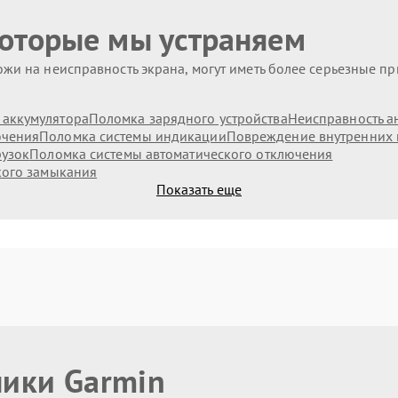
которые мы устраняем
жи на неисправность экрана, могут иметь более серьезные п
аккумулятора
Поломка зарядного устройства
Неисправность а
ючения
Поломка системы индикации
Повреждение внутренних
рузок
Поломка системы автоматического отключения
кого замыкания
Показать еще
ники Garmin