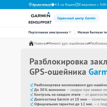
Архангельск
4.9 на Яндекс
Ежедневно с 9:00
Сервисный центр Garmin
REMSUPPORT
Портативная электроника
Мелкая бытовая т
Главная
Ремонт gps-ошейников
Разблоки
Разблокировка зак
GPS-ошейника
Garm
Разблокировка заклинивания gps-ошейни
До 30% экономии
— скидки при заявке о
Контроль на каждом этапе
— от диагност
Диагностика Garmin от 10 мин
— понятны
Официальная гарантия до 12 мес.
— с под