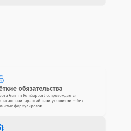
ёткие обязательства
бота Garmin RemSupport сопровождается
описанными гарантийными условиями — без
змытых формулировок.