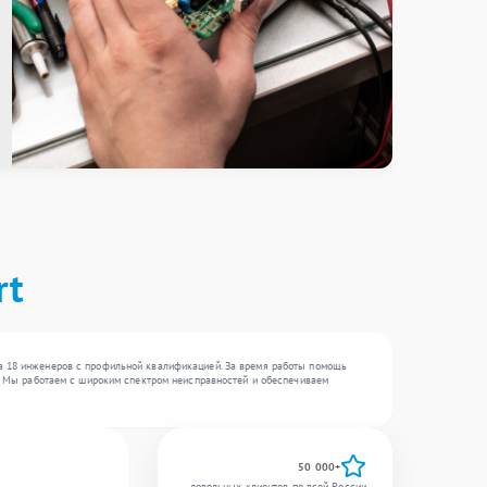
rt
ка 18 инженеров с профильной квалификацией. За время работы помощь
 . Мы работаем с широким спектром неисправностей и обеспечиваем
50 000+
довольных клиентов по всей России