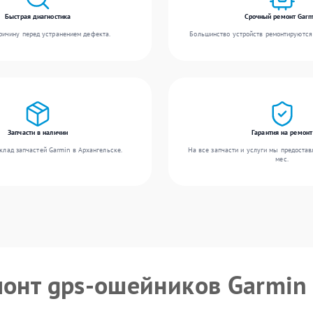
Быстрая диагностика
Срочный ремонт Garm
ичину перед устранением дефекта.
Большинство устройств ремонтируются 
Запчасти в наличии
Гарантия на ремонт
клад запчастей Garmin в Архангельске.
На все запчасти и услуги мы предостав
мес.
монт gps-ошейников Garmin