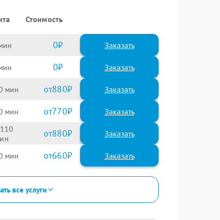
нта
Стоимость
0
Заказать
0
Заказать
880
0
770
0
110
880
660
0
ать все услуги