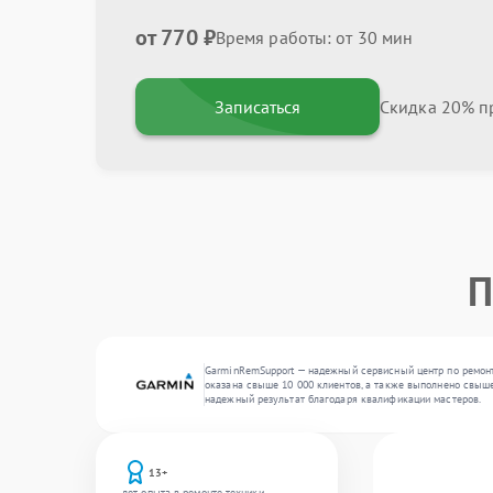
от 770 ₽
Время работы: от 30 мин
Записаться
Скидка 20% пр
П
GarminRemSupport — надежный сервисный центр по ремонт
оказана свыше 10 000 клиентов, а также выполнено свыше
надежный результат благодаря квалификации мастеров.
13+
лет опыта в ремонте техники