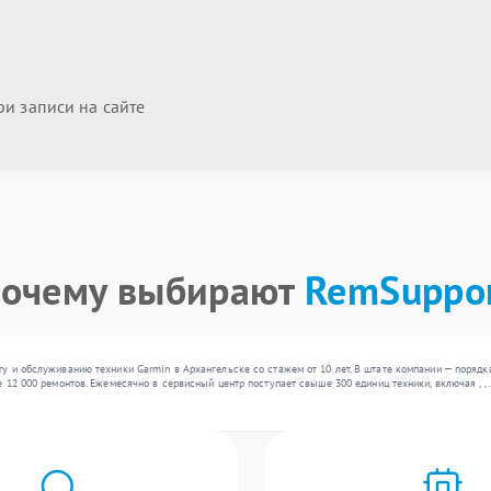
и записи на сайте
очему выбирают
RemSuppo
у и обслуживанию техники Garmin в Архангельске со стажем от 10 лет. В штате компании — поряд
 12 000 ремонтов. Ежемесячно в сервисный центр поступает свыше 300 единиц техники, включая , ,