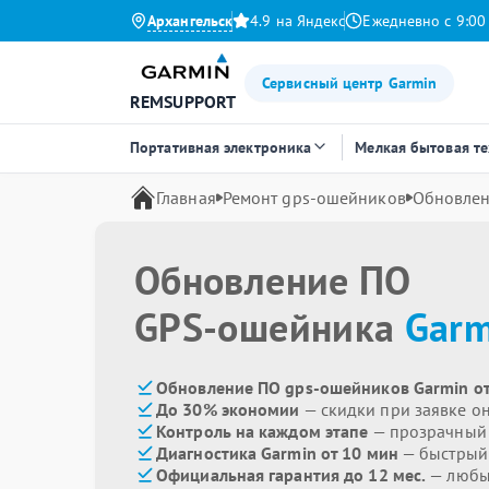
Архангельск
4.9 на Яндекс
Ежедневно с 9:00
Сервисный центр Garmin
REMSUPPORT
Портативная электроника
Мелкая бытовая т
Главная
Ремонт gps-ошейников
Обновле
Обновление ПО
GPS-ошейника
Garm
Обновление ПО gps-ошейников Garmin от
До 30% экономии
— скидки при заявке о
Контроль на каждом этапе
— прозрачный
Диагностика Garmin от 10 мин
— быстрый 
Официальная гарантия до 12 мес.
— любые