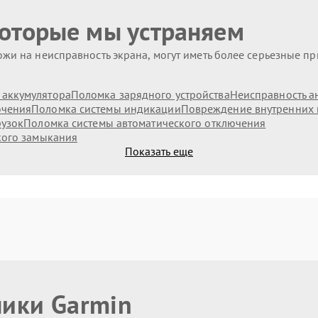
которые мы устраняем
жи на неисправность экрана, могут иметь более серьезные п
аккумулятора
Поломка зарядного устройства
Неисправность а
ючения
Поломка системы индикации
Повреждение внутренних
рузок
Поломка системы автоматического отключения
кого замыкания
Показать еще
ники Garmin