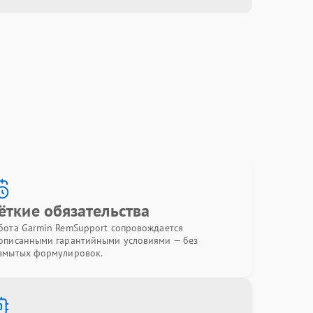
ёткие обязательства
бота Garmin RemSupport сопровождается
описанными гарантийными условиями — без
змытых формулировок.