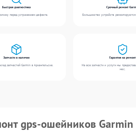
Быстрая диагностика
Срочный ремонт Garm
ичину перед устранением дефекта.
Большинство устройств ремонтируются 
Запчасти в наличии
Гарантия на ремонт
клад запчастей Garmin в Архангельске.
На все запчасти и услуги мы предостав
мес.
монт gps-ошейников Garmin