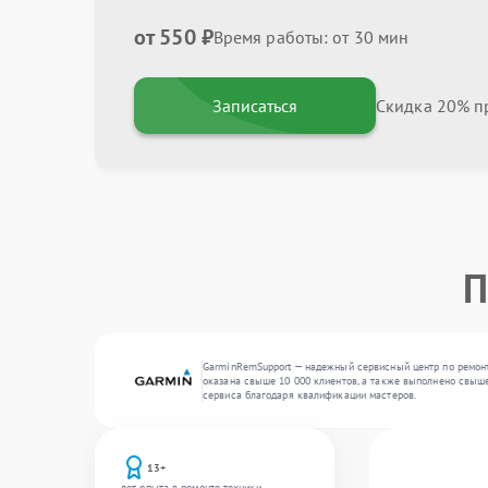
от 550 ₽
Время работы: от 30 мин
Записаться
Скидка 20% пр
П
GarminRemSupport — надежный сервисный центр по ремонт
оказана свыше 10 000 клиентов, а также выполнено свыше
сервиса благодаря квалификации мастеров.
13+
лет опыта в ремонте техники