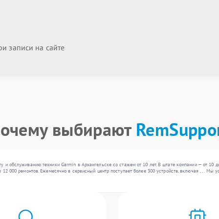
и записи на сайте
очему выбирают
RemSuppo
у и обслуживанию техники Garmin в Архангельске со стажем от 10 лет. В штате компании — от 10 
 12 000 ремонтов. Ежемесячно в сервисный центр поступает более 300 устройств, включая , , . Мы