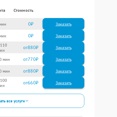
нта
Стоимость
0
Заказать
0
Заказать
110
880
770
0
880
0
100
660
ать все услуги