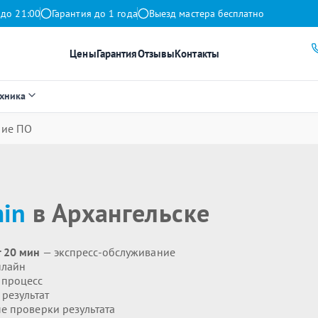
 до 21:00
Гарантия до 1 года
Выезд мастера бесплатно
Цены
Гарантия
Отзывы
Контакты
ехника
ние ПО
in
в Архангельске
 20 мин
— экспресс-обслуживание
нлайн
 процесс
результат
 проверки результата