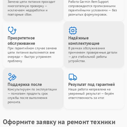
Замена цепи питания проходит
Работа Garmin RemSupport
многоэтапную проверку —
сопровождается прописанными
исключаем недоработки и
гарантийными условиями — без
повторные сбои.
размытых формулировок.
Приоритетное
Надёжные
обслуживание
комплектующие
При гарантийном случае замена
В рамках обслуживания
цепи питания выполняется вне
применяем проверенные детали
очереди — быстро устраняем
— для стабильной работы
проблему.
устройства.
Поддержка после
Результат под гарантией
Консультируем по эксплуатации
Наша работа направлена на
— помогаем продлить срок
уверенный результат — берём
службы после выполнения
ответственность за итог.
ремонта.
Оформите заявку на ремонт техники