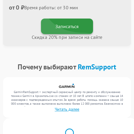
от 0 ₽
Время работы: от 30 мин
Записаться
Скидка 20% при записи на сайте
Почему выбирают
RemSupport
GarminRemSupport — экспертный сервисный центр по ремонту и обслуживанию
техники Garmin в Архангельске со стажем от 10 лет. В штате компании — свыше 14
инженеров с подтвержденным опытом. За время работы помощь оказана свыше 10
000 клиентов, а также выполнено выполнено более 12 000 ремонтов. Ежемесячно в
сервисный центр поступает свыше 300 единиц техники, включая , , . Мы работаем с
Читать далее
широким спектром неисправностей и обеспечиваем надежный результат благодаря
опыту команды.