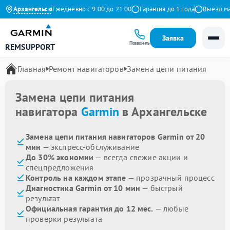
.9 на Яндекс
Архангельск
Ежедневно с 9:00 до 21:00
Гарантия до 1 года
Выезд масте
Заявка
Позвонить
REMSUPPORT
Главная
Ремонт навигаторов
Замена цепи питания
Замена цепи питания
навигатора
Garmin
в Архангельске
Замена цепи питания навигаторов Garmin от 20
мин
— экспресс-обслуживание
До 30% экономии
— всегда свежие акции и
спецпредложения
Контроль на каждом этапе
— прозрачный процесс
Диагностика Garmin от 10 мин
— быстрый
результат
Официальная гарантия до 12 мес.
— любые
проверки результата