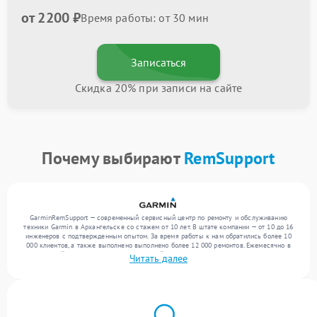
от 2200 ₽
Время работы: от 30 мин
Записаться
Скидка 20% при записи на сайте
Почему выбирают
RemSupport
GarminRemSupport — современный сервисный центр по ремонту и обслуживанию
техники Garmin в Архангельске со стажем от 10 лет. В штате компании — от 10 до 16
инженеров с подтвержденным опытом. За время работы к нам обратились более 10
000 клиентов, а также выполнено выполнено более 12 000 ремонтов. Ежемесячно в
сервисный центр поступает от 300 устройств, включая , , . Мы беремся за задачи
Читать далее
любой сложности и обеспечиваем надежный результат благодаря опыту команды.