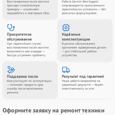
Восстановление после залития
Работа Garmin RemSupport
проходит многоэтапную
сопровождается прописанными
проверку — исключаем
гарантийными условиями — без
недоработки и повторные сбои.
размытых формулировок.
Приоритетное
Надёжные
обслуживание
комплектующие
При гарантийном случае
В рамках обслуживания
восстановление после залития
применяем проверенные детали
выполняется вне очереди —
— для стабильной работы
быстро устраняем проблему.
устройства.
Поддержка после
Результат под гарантией
Консультируем по эксплуатации
Наша работа направлена на
— помогаем продлить срок
уверенный результат — берём
службы после выполнения
ответственность за итог.
ремонта.
Оформите заявку на ремонт техники