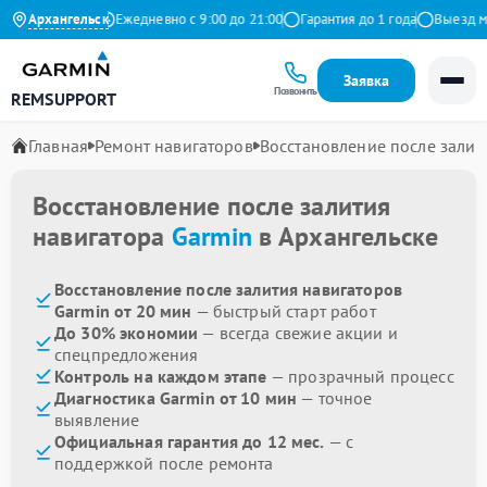
.9 на Яндекс
Архангельск
Ежедневно с 9:00 до 21:00
Гарантия до 1 года
Выезд маст
Заявка
Позвонить
REMSUPPORT
Главная
Ремонт навигаторов
Восстановление после залит
Восстановление после залития
навигатора
Garmin
в Архангельске
Восстановление после залития навигаторов
Garmin от 20 мин
— быстрый старт работ
До 30% экономии
— всегда свежие акции и
спецпредложения
Контроль на каждом этапе
— прозрачный процесс
Диагностика Garmin от 10 мин
— точное
выявление
Официальная гарантия до 12 мес.
— с
поддержкой после ремонта