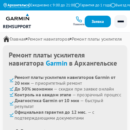
.9 на Яндекс
Архангельск
Ежедневно с 9:00 до 21:00
Гарантия до 1 года
Выезд маст
Заявка
Позвонить
REMSUPPORT
Главная
Ремонт навигаторов
Ремонт платы усилителя
Ремонт платы усилителя
навигатора
Garmin
в Архангельске
Ремонт платы усилителя навигаторов Garmin от
20 мин
— приоритетный ремонт
До 30% экономии
— скидки при заявке онлайн
Контроль на каждом этапе
— прозрачный процесс
Диагностика Garmin от 10 мин
— быстрый
результат
Официальная гарантия до 12 мес.
— с
подтверждающими документами