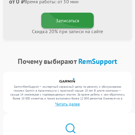
от 0 ₽
Время работы: от 30 мин
Записаться
Скидка 20% при записи на сайте
Почему выбирают
RemSupport
GarminRemSupport — экспертный сервисный центр по ремонту и обслуживанию
техники Garmin в Архангельске с практикой свыше 10 лет. В штате компании —
свыше 14 инженеров с подтвержденным опытом. За время работы к нам обратились
более 10 000 клиентов, а также выполнено более 12 000 ремонтов. Ежемесячно в
сервисный центр поступает от 300 устройств, включая , , . Мы выполняем ремонт
Читать далее
различного уровня сложности и обеспечиваем надежный результат благодаря
использованию современного оборудования.