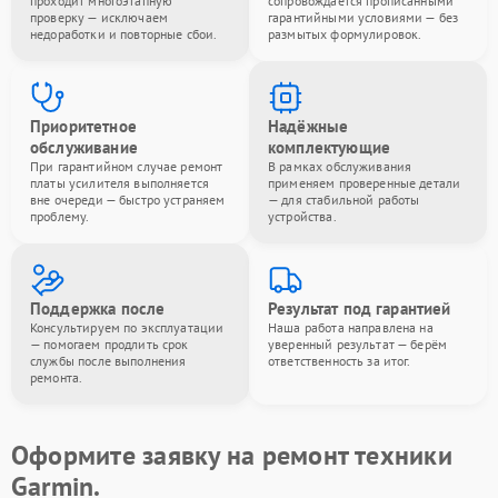
проходит многоэтапную
сопровождается прописанными
проверку — исключаем
гарантийными условиями — без
недоработки и повторные сбои.
размытых формулировок.
Приоритетное
Надёжные
обслуживание
комплектующие
При гарантийном случае ремонт
В рамках обслуживания
платы усилителя выполняется
применяем проверенные детали
вне очереди — быстро устраняем
— для стабильной работы
проблему.
устройства.
Поддержка после
Результат под гарантией
Консультируем по эксплуатации
Наша работа направлена на
— помогаем продлить срок
уверенный результат — берём
службы после выполнения
ответственность за итог.
ремонта.
Оформите заявку на ремонт техники
Garmin.