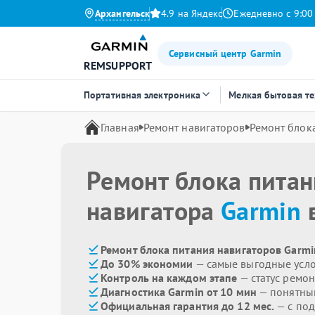
Архангельск
4.9 на Яндекс
Ежедневно с 9:00
Сервисный центр Garmin
REMSUPPORT
Портативная электроника
Мелкая бытовая т
Главная
Ремонт навигаторов
Ремонт блок
Ремонт блока пита
навигатора
Garmin
в
Ремонт блока питания навигаторов Garmi
До 30% экономии
— самые выгодные усл
Контроль на каждом этапе
— статус ремон
Диагностика Garmin от 10 мин
— понятны
Официальная гарантия до 12 мес.
— с под