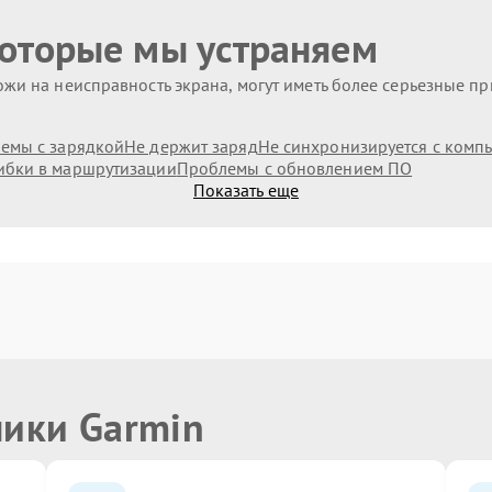
которые мы устраняем
жи на неисправность экрана, могут иметь более серьезные п
емы с зарядкой
Не держит заряд
Не синхронизируется с комп
бки в маршрутизации
Проблемы с обновлением ПО
Показать еще
ники Garmin