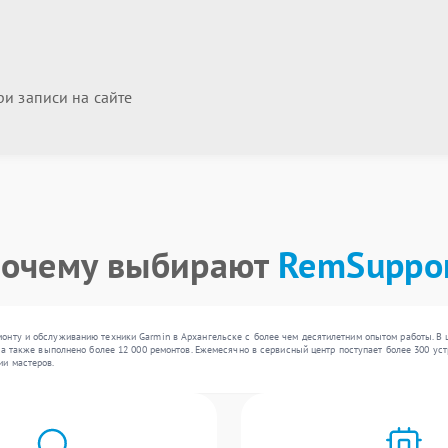
и записи на сайте
очему выбирают
RemSuppo
онту и обслуживанию техники Garmin в Архангельске с более чем десятилетним опытом работы. В 
 а также выполнено более 12 000 ремонтов. Ежемесячно в сервисный центр поступает более 300 устр
ии мастеров.