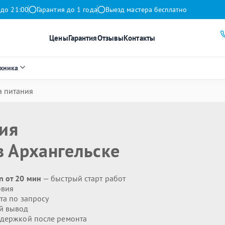
 до 21:00
Гарантия до 1 года
Выезд мастера бесплатно
Цены
Гарантия
Отзывы
Контакты
ехника
а питания
ния
 Архангельске
n от 20 мин
— быстрый старт работ
овия
та по запросу
й вывод
держкой после ремонта