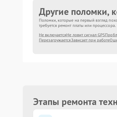
Другие поломки, 
Поломки, которые на первый взгляд похо
требуется ремонт платы или процессора.
Не включается
Не ловит сигнал GPS
Пробл
Перезагружается
Зависает при работе
Оши
Этапы ремонта тех