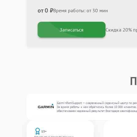
от 0 ₽
Время работы: от 30 мин
Записаться
Скидка 20% пр
П
GarminRemSupport — современный сервисный центр по рем
За время работы к нам обратились более 10 000 клиентов,
обеспечиваем надежный результат благодаря квалификац
13+
лет опыта в ремонте техники