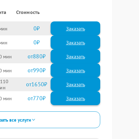
нта
Стоимость
0
Заказать
0
Заказать
880
0
990
0
110
1650
770
0
зать все услуги