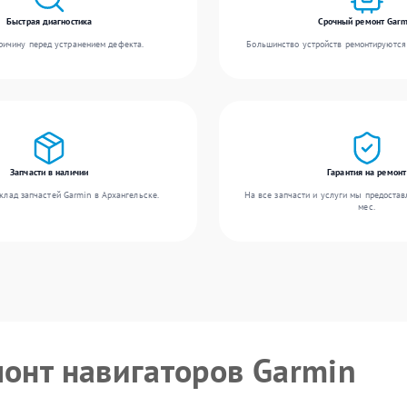
Быстрая диагностика
Срочный ремонт Garm
ичину перед устранением дефекта.
Большинство устройств ремонтируются 
Запчасти в наличии
Гарантия на ремонт
клад запчастей Garmin в Архангельске.
На все запчасти и услуги мы предостав
мес.
монт навигаторов Garmin