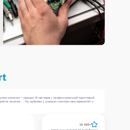
rt
штате компании — порядка 18 мастеров с профессиональной подготовкой.
ойств, включая , , . Мы работаем с широким спектром неисправностей и
50 000+
довольных клиентов по всей России