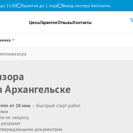
 до 21:00
Гарантия до 1 года
Выезд мастера бесплатно
Цены
Гарантия
Отзывы
Контакты
ехника
тепловизора
изора
 Архангельске
min от 20 мин
— быстрый старт работ
овия
та по запросу
результат
дтверждающими документами