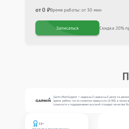
от 0 ₽
Время работы: от 30 мин
Записаться
Скидка 20% пр
П
GarminRemSupport — надежный сервисный центр по ремонт
время работы число клиентов превысило 10 000, а также 
сложности и поддерживаем высокий стандарт качества бл
13+
лет опыта в ремонте техники