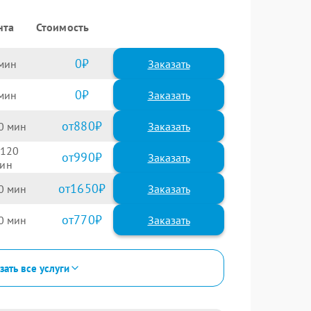
нта
Стоимость
0
Заказать
0
Заказать
880
0
120
990
1650
0
770
0
зать все услуги