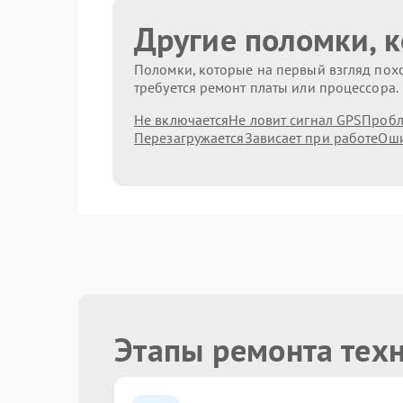
Другие поломки, 
Поломки, которые на первый взгляд похо
требуется ремонт платы или процессора.
Не включается
Не ловит сигнал GPS
Пробл
Перезагружается
Зависает при работе
Оши
Этапы ремонта тех