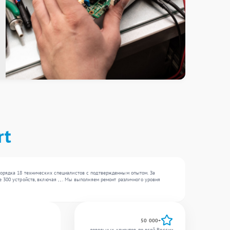
rt
порядка 18 технических специалистов с подтвержденным опытом. За
300 устройств, включая , , . Мы выполняем ремонт различного уровня
50 000+
довольных клиентов по всей России