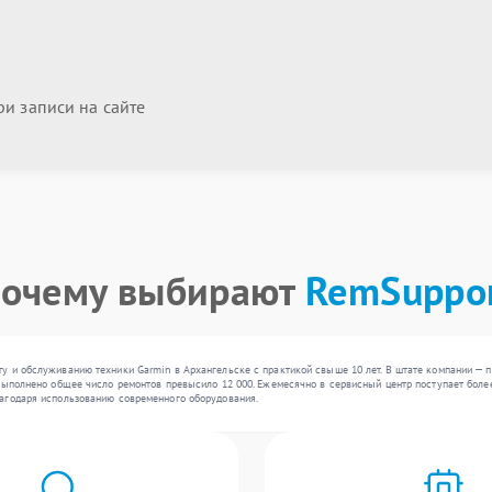
и записи на сайте
очему выбирают
RemSuppo
у и обслуживанию техники Garmin в Архангельске с практикой свыше 10 лет. В штате компании — 
выполнено общее число ремонтов превысило 12 000. Ежемесячно в сервисный центр поступает более 
агодаря использованию современного оборудования.