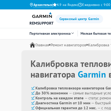
Архангельск
4.9 на Яндекс
Ежедневно с 9:00
Сервисный центр Garmin
REMSUPPORT
Портативная электроника
Мелкая бытовая т
Главная
Ремонт навигаторов
Калибровка 
Калибровка теплов
навигатора
Garmin
в
Калибровка тепловизора навигаторов Gar
До 30% экономии
— самые выгодные усл
Контроль на каждом этапе
— статус ремон
Диагностика Garmin от 10 мин
— быстрый 
Официальная гарантия до 12 мес.
— с по