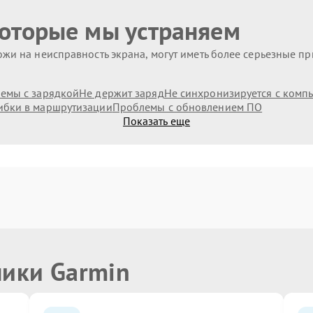
которые мы устраняем
жи на неисправность экрана, могут иметь более серьезные п
емы с зарядкой
Не держит заряд
Не синхронизируется с комп
бки в маршрутизации
Проблемы с обновлением ПО
Показать еще
ники Garmin