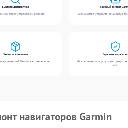
Быстрая диагностика
Срочный ремонт Garm
ичину перед устранением дефекта.
Большинство устройств ремонтируются 
Запчасти в наличии
Гарантия на ремонт
клад запчастей Garmin в Архангельске.
На все запчасти и услуги мы предостав
мес.
монт навигаторов Garmin