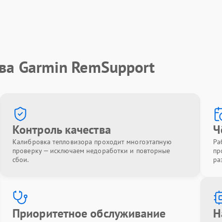
ва Garmin RemSupport
Контроль качества
Ч
Калибровка тепловизора проходит многоэтапную
Ра
проверку — исключаем недоработки и повторные
пр
сбои.
ра
Приоритетное обслуживание
Н