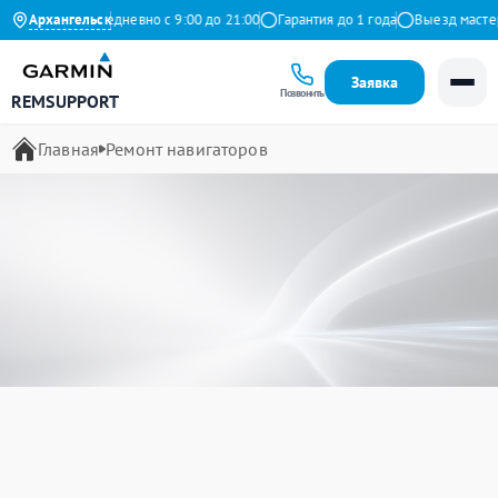
ндекс
Архангельск
Ежедневно с 9:00 до 21:00
Гарантия до 1 года
Выезд мастера бе
Заявка
Позвонить
REMSUPPORT
Главная
Ремонт навигаторов