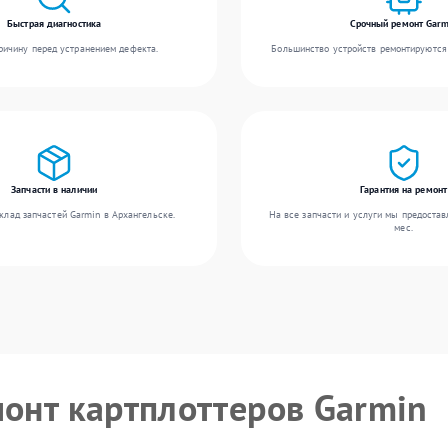
Быстрая диагностика
Срочный ремонт Garm
ичину перед устранением дефекта.
Большинство устройств ремонтируются 
Запчасти в наличии
Гарантия на ремонт
клад запчастей Garmin в Архангельске.
На все запчасти и услуги мы предостав
мес.
монт картплоттеров Garmin