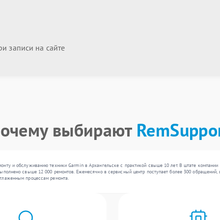
и записи на сайте
очему выбирают
RemSuppo
онту и обслуживанию техники Garmin в Архангельске с практикой свыше 10 лет. В штате компании
ыполнено свыше 12 000 ремонтов. Ежемесячно в сервисный центр поступает более 300 обращений, в
отлаженным процессам ремонта.