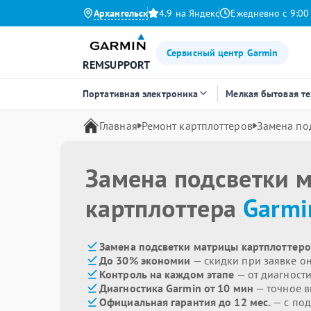
Архангельск
4.9 на Яндекс
Ежедневно с 9:00
Сервисный центр Garmin
REMSUPPORT
Портативная электроника
Мелкая бытовая т
Главная
Ремонт картплоттеров
Замена по
Замена подсветки 
картплоттера
Garmi
Замена подсветки матрицы картплоттеро
До 30% экономии
— скидки при заявке о
Контроль на каждом этапе
— от диагност
Диагностика Garmin от 10 мин
— точное 
Официальная гарантия до 12 мес.
— с под