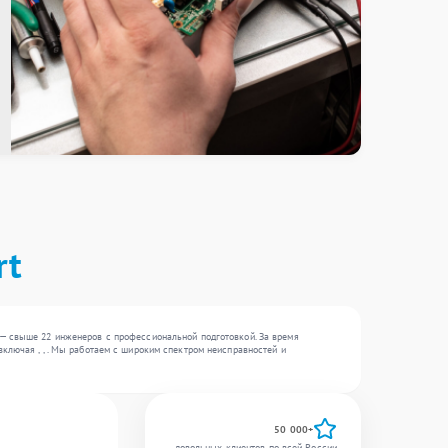
rt
 — свыше 22 инженеров с профессиональной подготовкой. За время
ключая , , . Мы работаем с широким спектром неисправностей и
50 000+
довольных клиентов по всей России