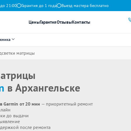
 до 21:00
Гарантия до 1 года
Выезд мастера бесплатно
Цены
Гарантия
Отзывы
Контакты
ехника
дсветки матрицы
матрицы
n
в Архангельске
в Garmin от 20 мин
— приоритетный ремонт
нлайн
ики до выдачи
выявление
держкой после ремонта