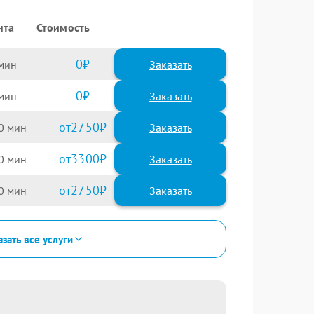
нта
Стоимость
0
Заказать
0
Заказать
2750
0
3300
0
2750
0
зать все услуги