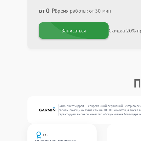
от 0 ₽
Время работы: от 30 мин
Записаться
Скидка 20% пр
П
GarminRemSupport — современный сервисный центр по рем
работы помощь оказана свыше 10 000 клиентов, а также в
гарантируем высокое качество обслуживания благодаря 
13+
лет опыта в ремонте техники