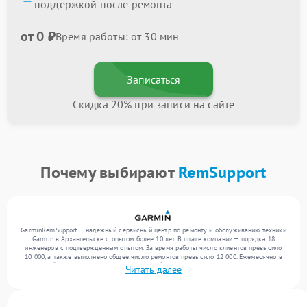
поддержкой после ремонта
от 0 ₽
Время работы: от 30 мин
Записаться
Скидка 20% при записи на сайте
Почему выбирают
RemSupport
GarminRemSupport — надежный сервисный центр по ремонту и обслуживанию техники
Garmin в Архангельске с опытом более 10 лет. В штате компании — порядка 18
инженеров с подтвержденным опытом. За время работы число клиентов превысило
10 000, а также выполнено общее число ремонтов превысило 12 000. Ежемесячно в
сервисный центр поступает более 300 устройств, включая , , . Мы устраняем поломки
Читать далее
любой сложности и предлагаем стабильный уровень сервиса благодаря отлаженным
процессам ремонта.