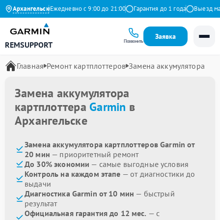
.9 на Яндекс
Архангельск
Ежедневно с 9:00 до 21:00
Гарантия до 1 года
Выезд масте
Заявка
Позвонить
REMSUPPORT
Главная
Ремонт картплоттеров
Замена аккумулятора
Замена аккумулятора
картплоттера
Garmin
в
Архангельске
Замена аккумулятора картплоттеров Garmin от
20 мин
— приоритетный ремонт
До 30% экономии
— самые выгодные условия
Контроль на каждом этапе
— от диагностики до
выдачи
Диагностика Garmin от 10 мин
— быстрый
результат
Официальная гарантия до 12 мес.
— с