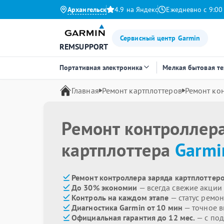
Архангельск
4.9 на Яндекс
Ежедневно с 9:00
Сервисный центр Garmin
REMSUPPORT
Портативная электроника
Мелкая бытовая т
Главная
Ремонт картплоттеров
Ремонт ко
Ремонт контроллер
картплоттера
Garmi
Ремонт контроллера заряда картплоттеро
До 30% экономии
— всегда свежие акции
Контроль на каждом этапе
— статус ремон
Диагностика Garmin от 10 мин
— точное 
Официальная гарантия до 12 мес.
— с по