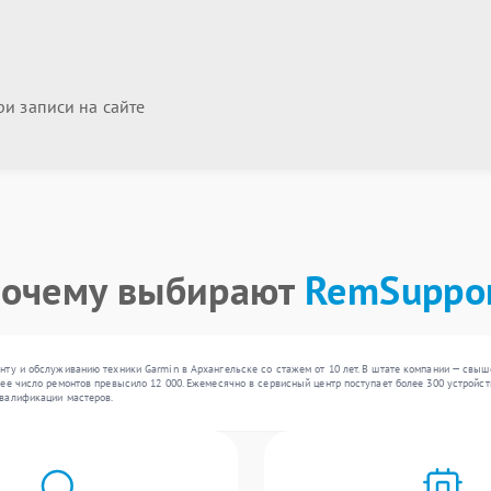
и записи на сайте
очему выбирают
RemSuppo
ту и обслуживанию техники Garmin в Архангельске со стажем от 10 лет. В штате компании — свыш
ее число ремонтов превысило 12 000. Ежемесячно в сервисный центр поступает более 300 устройств
валификации мастеров.