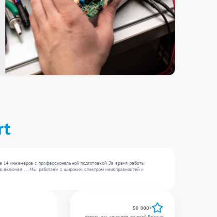
rt
е 14 инженеров с профессиональной подготовкой. За время работы
, включая , , . Мы работаем с широким спектром неисправностей и
50 000+
довольных клиентов по всей России