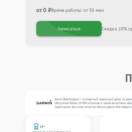
от 0 ₽
Время работы: от 30 мин
Записаться
Скидка 20% пр
П
GarminRemSupport — экспертный сервисный центр по ремон
обслужено более 10 000 клиентов, а также выполнено общ
гарантируем высокое качество обслуживания благодаря к
13+
лет опыта в ремонте техники