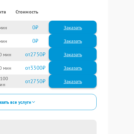
нта
Стоимость
0
Заказать
0
Заказать
2750
0
3300
0
100
2750
зать все услуги