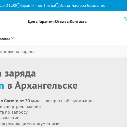
 до 21:00
Гарантия до 1 года
Выезд мастера бесплатно
Цены
Гарантия
Отзывы
Контакты
ехника
нтроллера заряда
а заряда
n
в Архангельске
в Garmin от 20 мин
— экспресс-обслуживание
 и спецпредложения
та по запросу
выявление
дтверждающими документами