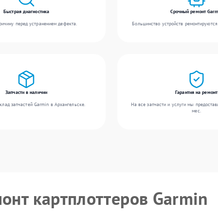
Быстрая диагностика
Срочный ремонт Garm
ичину перед устранением дефекта.
Большинство устройств ремонтируются 
Запчасти в наличии
Гарантия на ремонт
клад запчастей Garmin в Архангельске.
На все запчасти и услуги мы предостав
мес.
монт картплоттеров Garmin