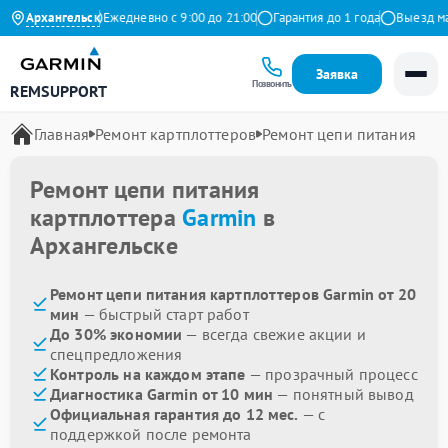
.9 на Яндекс
Архангельск
Ежедневно с 9:00 до 21:00
Гарантия до 1 года
Выезд маст
Заявка
Позвонить
REMSUPPORT
Главная
Ремонт картплоттеров
Ремонт цепи питания
Ремонт цепи питания
картплоттера
Garmin
в
Архангельске
Ремонт цепи питания картплоттеров Garmin от 20
мин
— быстрый старт работ
До 30% экономии
— всегда свежие акции и
спецпредложения
Контроль на каждом этапе
— прозрачный процесс
Диагностика Garmin от 10 мин
— понятный вывод
Официальная гарантия до 12 мес.
— с
поддержкой после ремонта