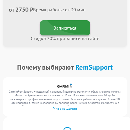
от 2750 ₽
Время работы: от 30 мин
Записаться
Скидка 20% при записи на сайте
Почему выбирают
RemSupport
GarminRemSupport — надежный сервисный центр по ремонту и обслуживанию техники
Garmin в Архангельске со стажем от 10 лет. В штате компании — от 10 до 16
инженеров с профессиональной подготовкой. За время работы обслужено более 10
000 клиентов, а также выполнено выполнено более 12 000 ремонтов. Ежемесячно в
сервисный центр поступает более 300 устройств, включая , , . Мы устраняем поломки
Читать далее
любой сложности и гарантируем высокое качество обслуживания благодаря
использованию современного оборудования.