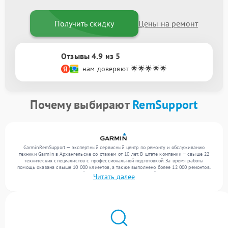
Получить скидку
Цены на ремонт
Отзывы 4.9 из 5
нам доверяют 🌟🌟🌟🌟🌟
Почему выбирают
RemSupport
GarminRemSupport — экспертный сервисный центр по ремонту и обслуживанию
техники Garmin в Архангельске со стажем от 10 лет. В штате компании — свыше 22
технических специалистов с профессиональной подготовкой. За время работы
помощь оказана свыше 10 000 клиентов, а также выполнено более 12 000 ремонтов.
Ежемесячно в сервисный центр поступает от 300 устройств, включая , , . Мы
Читать далее
устраняем поломки любой сложности и предлагаем стабильный уровень сервиса
благодаря отлаженным процессам ремонта.