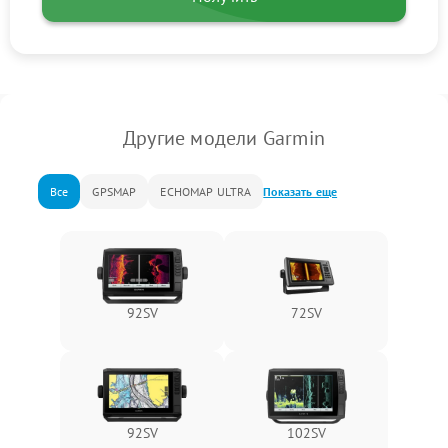
Другие модели Garmin
Все
GPSMAP
ECHOMAP ULTRA
Показать еще
92SV
72SV
92SV
102SV