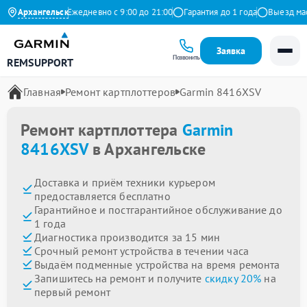
 на Яндекс
Архангельск
Ежедневно с 9:00 до 21:00
Гарантия до 1 года
Выезд мастер
Заявка
Позвонить
REMSUPPORT
Главная
Ремонт картплоттеров
Garmin 8416XSV
Ремонт картплоттера
Garmin
8416XSV
в Архангельске
Доставка и приём техники курьером
предоставляется бесплатно
Гарантийное и постгарантийное обслуживание до
1 года
Диагностика производится за 15 мин
Срочный ремонт устройства в течении часа
Выдаём подменные устройства на время ремонта
Запишитесь на ремонт и получите
скидку 20%
на
первый ремонт