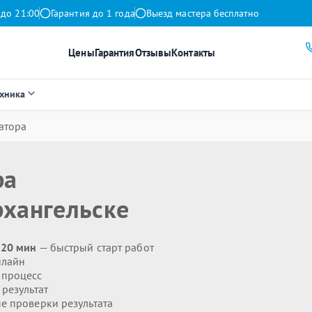
 до 21:00
Гарантия до 1 года
Выезд мастера бесплатно
Цены
Гарантия
Отзывы
Контакты
ехника
атора
ра
рхангельске
 20 мин
— быстрый старт работ
нлайн
 процесс
результат
 проверки результата