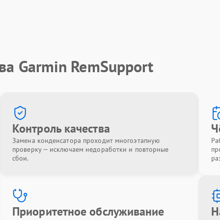
ва Garmin RemSupport
Контроль качества
Ч
Замена конденсатора проходит многоэтапную
Ра
проверку — исключаем недоработки и повторные
пр
сбои.
ра
Приоритетное обслуживание
Н