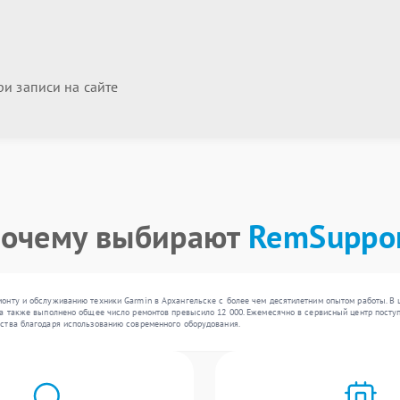
и записи на сайте
очему выбирают
RemSuppo
онту и обслуживанию техники Garmin в Архангельске с более чем десятилетним опытом работы. В 
а также выполнено общее число ремонтов превысило 12 000. Ежемесячно в сервисный центр поступа
ства благодаря использованию современного оборудования.