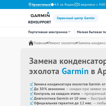
Архангельск
4.9 на Яндекс
Ежедневно с 9:00
Сервисный центр Garmin
REMSUPPORT
Портативная электроника
Мелкая бытовая т
Главная
Ремонт эхолотов
Замена конденс
Замена конденсато
эхолота
Garmin
в А
Замена конденсатора эхолотов Garmin от
До 30% экономии
— скидки при заявке о
Контроль на каждом этапе
— прозрачный
Диагностика Garmin от 10 мин
— быстрый 
Официальная гарантия до 12 мес.
— любые