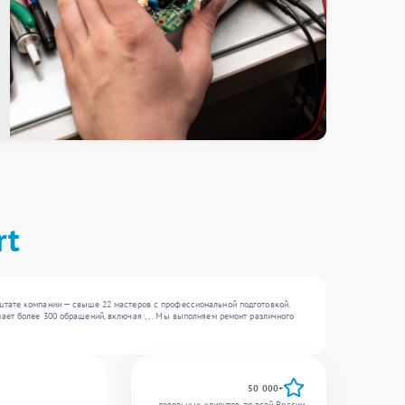
rt
штате компании — свыше 22 мастеров с профессиональной подготовкой.
ет более 300 обращений, включая , , . Мы выполняем ремонт различного
50 000+
довольных клиентов по всей России