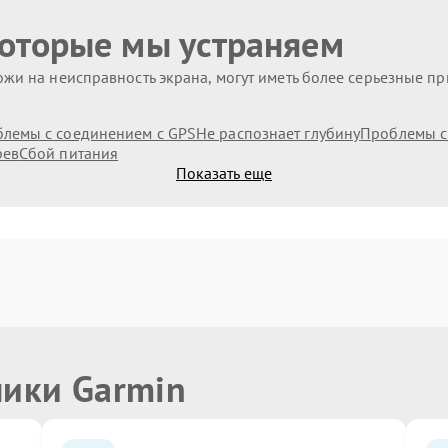
которые мы устраняем
жи на неисправность экрана, могут иметь более серьезные п
лемы с соединением с GPS
Не распознает глубину
Проблемы с
рев
Сбой питания
Показать еще
ники Garmin