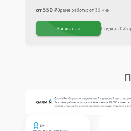
от 550 ₽
Время работы: от 30 мин
Записаться
Скидка 20% пр
П
GarminRemSupport — современный сервисный центр по рем
За время работы помощь оказана свыше 10 000 клиентов, 
уровня сложности и поддерживаем высокий стандарт каче
13+
лет опыта в ремонте техники