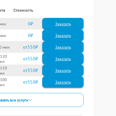
нта
Стоимость
0
Заказать
0
Заказать
550
0
120
550
110
550
100
550
азать все услуги