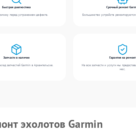
Быстрая диагностика
Срочный ремонт Garm
ичину перед устранением дефекта.
Большинство устройств ремонтируются 
Запчасти в наличии
Гарантия на ремонт
клад запчастей Garmin в Архангельске.
На все запчасти и услуги мы предостав
мес.
монт эхолотов Garmin